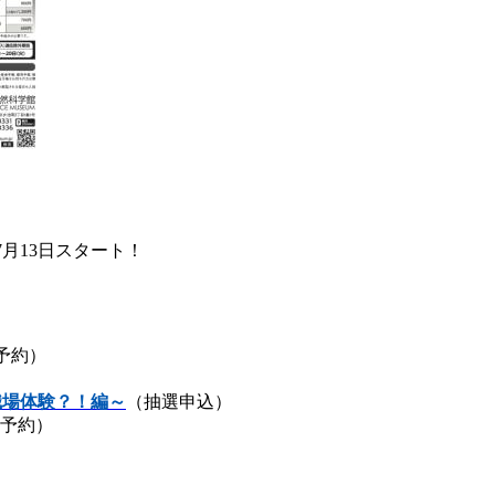
7月13日スタート！
予約）
職場体験？！編～
（抽選申込）
予約）