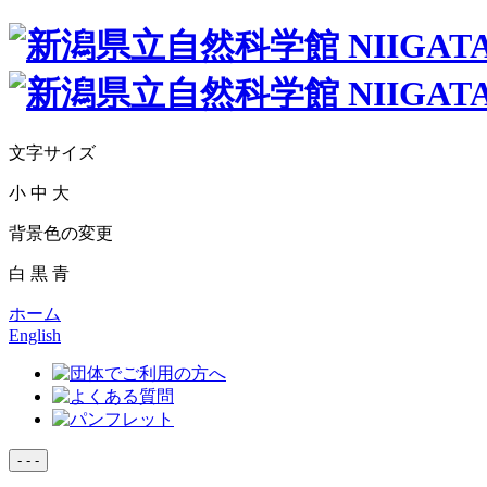
文字サイズ
小
中
大
背景色の変更
白
黒
青
ホーム
English
-
-
-