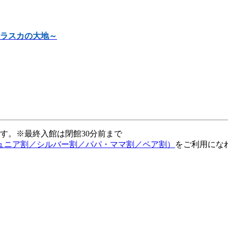
ラスカの大地～
ます。※最終入館は閉館30分前まで
ュニア割／シルバー割／パパ・ママ割／ペア割）
をご利用にな