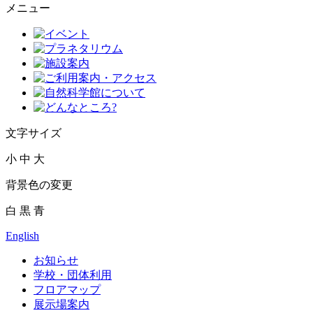
メニュー
文字サイズ
小
中
大
背景色の変更
白
黒
青
English
お知らせ
学校・団体利用
フロアマップ
展示場案内