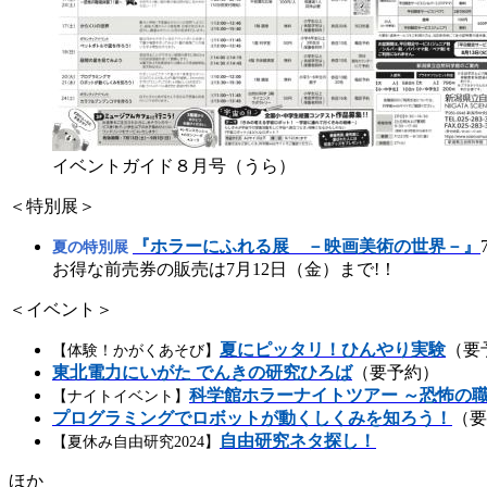
イベントガイド８月号（うら）
＜特別展＞
『ホラーにふれる展 －映画美術の世界－』
夏の特別展
お得な前売券の販売は7月12日（金）まで!！
＜イベント＞
夏にピッタリ！ひんやり実験
（要
【体験！かがくあそび】
東北電力にいがた でんきの研究ひろば
（要予約）
科学館ホラーナイトツアー ～恐怖の
【ナイトイベント】
プログラミングでロボットが動くしくみを知ろう！
（要
自由研究ネタ探し！
【夏休み自由研究2024】
ほか