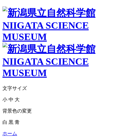
文字サイズ
小
中
大
背景色の変更
白
黒
青
ホーム