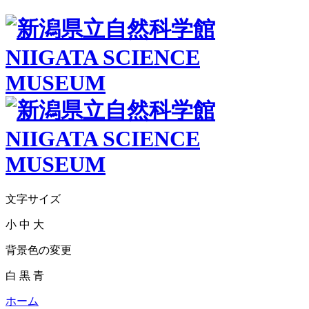
文字サイズ
小
中
大
背景色の変更
白
黒
青
ホーム