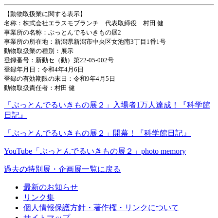
【動物取扱業に関する表示】
名称：株式会社エラスモブランチ 代表取締役 村田 健
事業所の名称：ぶっとんでるいきもの展2
事業所の所在地：新潟県新潟市中央区女池南3丁目1番1号
動物取扱業の種別：展示
登録番号：新動セ（動）第22-05-002号
登録年月日：令和4年4月6日
登録の有効期限の末日：令和9年4月5日
動物取扱責任者：村田 健
「ぶっとんでるいきもの展２」入場者1万人達成！『科学館
日記』
「ぶっとんでるいきもの展２」開幕！『科学館日記』
YouTube「ぶっとんでるいきもの展２」photo memory
過去の特別展・企画展一覧に戻る
最新のお知らせ
リンク集
個人情報保護方針・著作権・リンクについて
サイトマップ