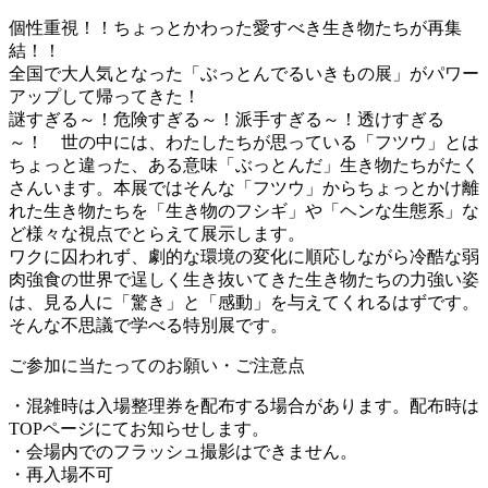
個性重視！！ちょっとかわった愛すべき生き物たちが再集
結！！
全国で大人気となった「ぶっとんでるいきもの展」がパワー
アップして帰ってきた！
謎すぎる～！危険すぎる～！派手すぎる～！透けすぎる
～！ 世の中には、わたしたちが思っている「フツウ」とは
ちょっと違った、ある意味「ぶっとんだ」生き物たちがたく
さんいます。本展ではそんな「フツウ」からちょっとかけ離
れた生き物たちを「生き物のフシギ」や「ヘンな生態系」な
ど様々な視点でとらえて展示します。
ワクに囚われず、劇的な環境の変化に順応しながら冷酷な弱
肉強食の世界で逞しく生き抜いてきた生き物たちの力強い姿
は、見る人に「驚き」と「感動」を与えてくれるはずです。
そんな不思議で学べる特別展です。
ご参加に当たってのお願い・ご注意点
・混雑時は入場整理券を配布する場合があります。配布時は
TOPページにてお知らせします。
・会場内でのフラッシュ撮影はできません。
・再入場不可