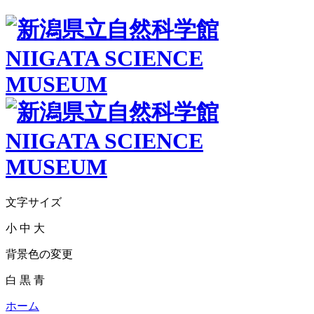
文字サイズ
小
中
大
背景色の変更
白
黒
青
ホーム