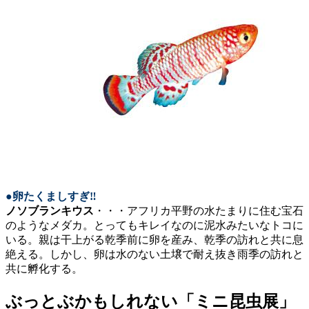
●卵たくましすぎ‼
ノソブランキウス
・・・アフリカ平野の水たまりに住む宝石
のようなメダカ。とってもキレイなのに泥水みたいなトコに
いる。親は干上がる乾季前に卵を産み、乾季の訪れと共に息
絶える。しかし、卵は水のない土壌で耐え抜き雨季の訪れと
共に孵化する。
ぶっとぶかもしれない「ミニ昆虫展」