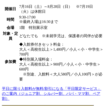
7月16日（土）～8月28日（日） ※7月19日
開催日
（火）は休館日
9:30-17:00
時間
※最終入場は16:30まで
会場
1階 特別展示室
対象・定
どなたでも ※未就学児は、保護者の同伴が必要
員
◆入館券付きセット料金：
大人＜高校生以上＞1,480円／小人＜小・中学生＞
700円
◆特別展入場料金：
参加費
大人＜高校生以上＞900円／小人＜小・中学生＞
600円
※別途、入館料＜大人580円／小人100円＞が必
要
平日に限り入館料が無料/割引になる「平日限定サービス」
のご案内（ジュニア割、シルバー割、パパ・ママ割、ペア
割）