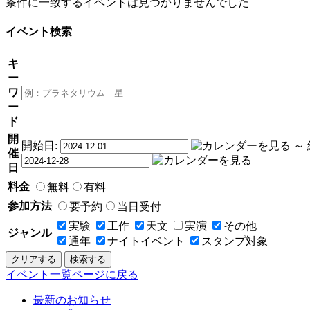
条件に一致するイベントは見つかりませんでした
イベント検索
キ
ー
ワ
ー
ド
開
開始日:
～
催
日
料金
無料
有料
参加方法
要予約
当日受付
実験
工作
天文
実演
その他
ジャンル
通年
ナイトイベント
スタンプ対象
クリアする
検索する
イベント一覧ページに戻る
最新のお知らせ