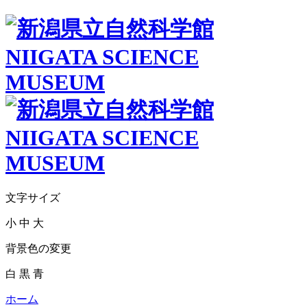
文字サイズ
小
中
大
背景色の変更
白
黒
青
ホーム